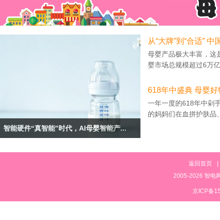
从“大牌”到“合适”
母婴产品极大丰富，这
婴市场总规模超过6万亿元
618年中盛典 母婴
一年一度的618年中
的妈妈们在血拼护肤品、
智能硬件“真智能”时代，AI母婴智能产...
返回首页
|
2005-2026 智
京ICP备15